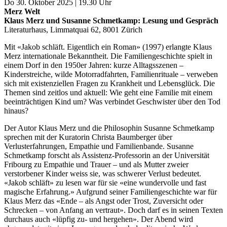
Do 30. Oktober 2025 | 19.30 Uhr
Merz Welt
Klaus Merz und Susanne Schmetkamp: Lesung und Gespräch
Literaturhaus, Limmatquai 62, 8001 Zürich
Mit «Jakob schläft. Eigentlich ein Roman»
(1997) erlangte Klaus
Merz internationale Bekanntheit. Die Familiengeschichte spielt in
einem Dorf in den 1950er Jahren: kurze Alltagsszenen –
Kinderstreiche, wilde Motorradfahrten, Familienrituale – verweben
sich mit existenziellen Fragen zu Krankheit und Lebensglück. Die
Themen sind zeitlos und aktuell: Wie geht eine Familie mit einem
beeinträchtigen Kind um? Was verbindet Geschwister über den Tod
hinaus?
Der Autor Klaus Merz und die Philosophin Susanne Schmetkamp
sprechen mit der Kuratorin Christa Baumberger über
Verlusterfahrungen, Empathie und Familienbande. Susanne
Schmetkamp forscht als Assistenz-Professorin an der Universität
Fribourg zu Empathie und Trauer – und als Mutter zweier
verstorbener Kinder weiss sie, was schwerer Verlust bedeutet.
«Jakob schläft» zu lesen war für sie «eine wundervolle und fast
magische Erfahrung.» Aufgrund seiner Familiengeschichte war für
Klaus Merz das «Ende – als Angst oder Trost, Zuversicht oder
Schrecken – von Anfang an vertraut». Doch darf es in seinen Texten
durchaus auch «lüpfig zu- und hergehen». Der Abend wird