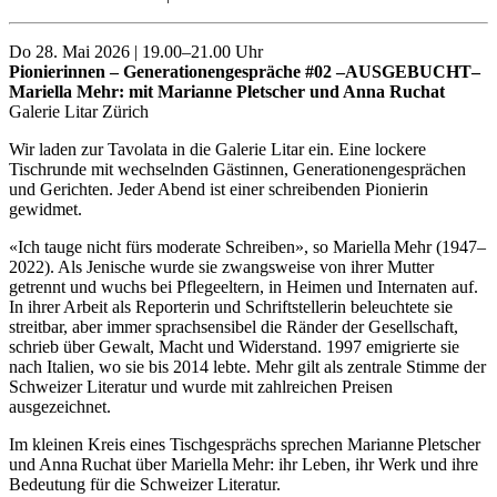
Do 28. Mai 2026 | 19.00–21.00 Uhr
Pionierinnen – Generationengespräche #02 –AUSGEBUCHT–
Mariella Mehr: mit Marianne Pletscher und Anna Ruchat
Galerie Litar Zürich
Wir laden zur Tavolata in die Galerie Litar ein. Eine lockere
Tischrunde mit wechselnden Gästinnen, Generationengesprächen
und Gerichten. Jeder Abend ist einer schreibenden Pionierin
gewidmet.
«Ich tauge nicht fürs moderate Schreiben», so Mariella Mehr (1947–
2022). Als Jenische wurde sie zwangsweise von ihrer Mutter
getrennt und wuchs bei Pflegeeltern, in Heimen und Internaten auf.
In ihrer Arbeit als Reporterin und Schriftstellerin beleuchtete sie
streitbar, aber immer sprachsensibel die Ränder der Gesellschaft,
schrieb über Gewalt, Macht und Widerstand. 1997 emigrierte sie
nach Italien, wo sie bis 2014 lebte. Mehr gilt als zentrale Stimme der
Schweizer Literatur und wurde mit zahlreichen Preisen
ausgezeichnet.
Im kleinen Kreis eines Tischgesprächs sprechen Marianne Pletscher
und Anna Ruchat über Mariella Mehr: ihr Leben, ihr Werk und ihre
Bedeutung für die Schweizer Literatur.