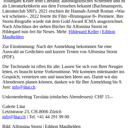
Hildegard Keller lehrt Literatur, autobiografisches Schreiben und ist
als Literaturkritikerin aus dem Fernsehen bekannt (Bachmannpreis,
Literaturclub SRF). 2021 erschien ihr Hannah-Arendt Roman «Was
wir scheinen», 2022 feierte ihr Film «Brunngasse 8» Premiere. Ihre
Storni-Biografie wurde mit dem Gold Award ICMA ausgezeichnet.
Nach Abschluss der sieben Bücher für Alfonsina Storni ist
Hildegard nun frei für Neues. Mehr:
Hildegard Keller
|
Edition
Maulhelden
Zur Einstimmung: Nach der Anmeldung bekommen Sie eine
Auswahl an Gedichten und kurzen Texten von Alfonsina Storni
(PDF).
Die Tischrunde ist offen für alle: Lassen Sie sich von Ihrer Neugier
leiten, es braucht keine Vorkenntnisse. Wir kommen miteinander ins
Gespräch, vernetzen uns und tauschen Ideen aus. Damit wir das
Abendessen planen können, danken wir für Ihre Anmeldung bis 9.
Juni:
info@litar.ch
Unkostenbeitrag Tavolata (einfaches Abendessen): CHF 15.–
Galerie Litar
Letzistrasse 23, CH-8006 Zürich
info@litar.ch
| Tel. +41 44 291 99 00
Bild: Alfonsina Storni | Edition Maulhelden