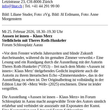
Letzistrasse 23, CH-8006 Zürich
info@litar.ch
| Tel. +41 44 291 99 00
Bild: Liliane Studer, Foto: zVg. Bild: Jil Erdmann, Foto: Anne
Morgenstern
Mi 25. Februar 2026, 18.30–19.30 Uhr
Aussen ist innen – Klaus Merz
Stelldichein mit Theres Roth-Hunkeler
Forum Schlossplatz Aarau
«Vor dem Fenster wirbeln Jahreszeiten und blinde Zukunft
durcheinander, während du im gemalten Zimmer verweilst.» Eine
Lesung und ein Rundgang durch die Ausstellung mit der Autorin
Theres Roth-Hunkeler (*1953) – frei nach dem Motto «Aussen ist
innen»: Klaus Merz’ titelgebendes Gedicht inspirierte auch die
Autorin zu ihrem literarischen Echo «Zimmerstunden», das in der
Ausstellung zu sehen ist. Der Originalbeitrag ist vollständig in der
Edition Litar 06 «Merz Welt» (2025) erschienen. Diese ist leider
vergriffen.
Die Ausstellung «Aussen ist innen – Klaus Merz» im Forum
Schlossplatz in Aarau macht ausgewählte Texte des Autors sinnlich
erfahrbar und verbindet sie assoziativ mit Exponaten der Kunst.