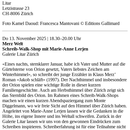
Litar
Letzistrasse 23
CH-8006 Zürich
Foto Kamel Daoud: Francesca Mantovani © Editions Gallimard
Do 13. November 2025 | 18.30–20.00 Uhr
Merz Welt
Schreib-Walk-Shop mit Marie-Anne Lerjen
Galerie Litar Zürich
«Eines nachts, sternklarer Januar, habe ich Vater und Mutter auf die
Gürtelsterne von Orion gesetzt, Vaters liebstes Zeichen am
Winterhimmel», so schreibt der junge Erzähler in Klaus Merz’
Roman «Jakob schläft» (1997). Der Nachthimmel und insbesondere
der Orion spielen eine wichtige Rolle in dieser kurzen
Familiengeschichte. Auch am Herbsthimmel über Zürich zeigt sich
das Sternbild des Orion. Im Rahmen eines Schreib-Walk-Shops
machen wir einen kurzen Abendspaziergang zum Monte
Diggelmann, wo wir freie Sicht auf den Himmel über Zürich haben.
Angeleitet von Marie-Anne Lerjen lassen wir die Gedanken in die
Höhe, ins eigene Innere und ins Weltall schweifen. Zurück in der
Galerie Litar lassen wir uns von den gewonnen Eindrücken zum
Schreiben inspirieren. Schreiberfahrung ist für eine Teilnahme nicht