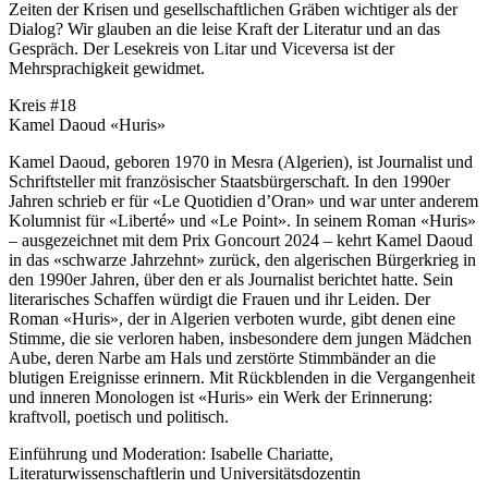
Zeiten der Krisen und gesellschaftlichen Gräben wichtiger als der
Dialog? Wir glauben an die leise Kraft der Literatur und an das
Gespräch. Der Lesekreis von Litar und Viceversa ist der
Mehrsprachigkeit gewidmet.
Kreis #18
Kamel Daoud «Huris»
Kamel Daoud, geboren 1970 in Mesra (Algerien), ist Journalist und
Schriftsteller mit französischer Staatsbürgerschaft. In den 1990er
Jahren schrieb er für «Le Quotidien d’Oran» und war unter anderem
Kolumnist für «Liberté» und «Le Point». In seinem Roman «Huris»
– ausgezeichnet mit dem Prix Goncourt 2024 – kehrt Kamel Daoud
in das «schwarze Jahrzehnt» zurück, den algerischen Bürgerkrieg in
den 1990er Jahren, über den er als Journalist berichtet hatte. Sein
literarisches Schaffen würdigt die Frauen und ihr Leiden. Der
Roman «Huris», der in Algerien verboten wurde, gibt denen eine
Stimme, die sie verloren haben, insbesondere dem jungen Mädchen
Aube, deren Narbe am Hals und zerstörte Stimmbänder an die
blutigen Ereignisse erinnern. Mit Rückblenden in die Vergangenheit
und inneren Monologen ist «Huris» ein Werk der Erinnerung:
kraftvoll, poetisch und politisch.
Einführung und Moderation: Isabelle Chariatte,
Literaturwissenschaftlerin und Universitätsdozentin