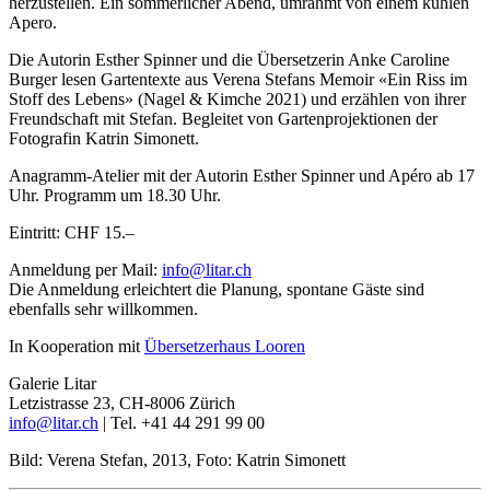
herzustellen. Ein sommerlicher Abend, umrahmt von einem kühlen
Apero.
Die Autorin Esther Spinner und die Übersetzerin Anke Caroline
Burger lesen Gartentexte aus Verena Stefans Memoir «Ein Riss im
Stoff des Lebens» (Nagel & Kimche 2021) und erzählen von ihrer
Freundschaft mit Stefan. Begleitet von Gartenprojektionen der
Fotografin Katrin Simonett.
Anagramm-Atelier mit der Autorin Esther Spinner und Apéro ab 17
Uhr. Programm um 18.30 Uhr.
Eintritt: CHF 15.–
Anmeldung per Mail:
info@litar.ch
Die Anmeldung erleichtert die Planung, spontane Gäste sind
ebenfalls sehr willkommen.
In Kooperation mit
Übersetzerhaus Looren
Galerie Litar
Letzistrasse 23, CH-8006 Zürich
info@litar.ch
| Tel. +41 44 291 99 00
Bild: Verena Stefan, 2013, Foto: Katrin Simonett