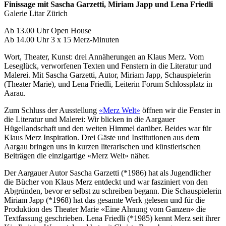
Finissage mit Sascha Garzetti, Miriam Japp und Lena Friedli
Galerie Litar Zürich
Ab 13.00 Uhr Open House
Ab 14.00 Uhr 3 x 15 Merz-Minuten
Wort, Theater, Kunst: drei Annäherungen an Klaus Merz. Vom
Leseglück, verworfenen Texten und Fenstern in die Literatur und
Malerei. Mit Sascha Garzetti, Autor, Miriam Japp, Schauspielerin
(Theater Marie), und Lena Friedli, Leiterin Forum Schlossplatz in
Aarau.
Zum Schluss der Ausstellung
«Merz Welt»
öffnen wir die Fenster in
die Literatur und Malerei: Wir blicken in die Aargauer
Hügellandschaft und den weiten Himmel darüber. Beides war für
Klaus Merz Inspiration. Drei Gäste und Institutionen aus dem
Aargau bringen uns in kurzen literarischen und künstlerischen
Beiträgen die einzigartige «Merz Welt» näher.
Der Aargauer Autor Sascha Garzetti (*1986) hat als Jugendlicher
die Bücher von Klaus Merz entdeckt und war fasziniert von den
Abgründen, bevor er selbst zu schreiben begann. Die Schauspielerin
Miriam Japp (*1968) hat das gesamte Werk gelesen und für die
Produktion des Theater Marie «Eine Ahnung vom Ganzen» die
Textfassung geschrieben. Lena Friedli (*1985) kennt Merz seit ihrer