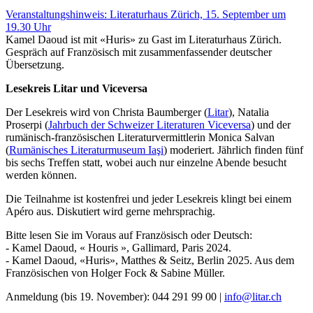
Veranstaltungshinweis: Literaturhaus Zürich, 15. September um
19.30 Uhr
Kamel Daoud ist mit «Huris» zu Gast im Literaturhaus Zürich.
Gespräch auf Französisch mit zusammenfassender deutscher
Übersetzung.
Lesekreis Litar und Viceversa
Der Lesekreis wird von Christa Baumberger (
Litar
), Natalia
Proserpi (
Jahrbuch der Schweizer Literaturen Viceversa
) und der
rumänisch-französischen Literaturvermittlerin Monica Salvan
(
Rumänisches Literaturmuseum Iaşi
) moderiert. Jährlich finden fünf
bis sechs Treffen statt, wobei auch nur einzelne Abende besucht
werden können.
Die Teilnahme ist kostenfrei und jeder Lesekreis klingt bei einem
Apéro aus. Diskutiert wird gerne mehrsprachig.
Bitte lesen Sie im Voraus auf Französisch oder Deutsch:
- Kamel Daoud, « Houris », Gallimard, Paris 2024.
- Kamel Daoud, «Huris», Matthes & Seitz, Berlin 2025. Aus dem
Französischen von Holger Fock & Sabine Müller.
Anmeldung (bis 19. November): 044 291 99 00 |
info@litar.ch