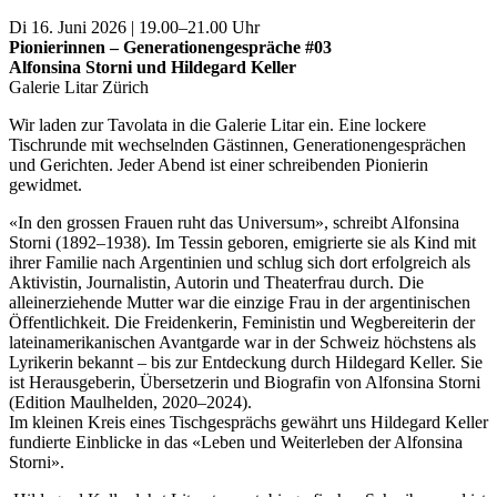
Di 16. Juni 2026 | 19.00–21.00 Uhr
Pionierinnen – Generationengespräche #03
Alfonsina Storni und Hildegard Keller
Galerie Litar Zürich
Wir laden zur Tavolata in die Galerie Litar ein. Eine lockere
Tischrunde mit wechselnden Gästinnen, Generationengesprächen
und Gerichten. Jeder Abend ist einer schreibenden Pionierin
gewidmet.
«In den grossen Frauen ruht das Universum», schreibt Alfonsina
Storni (1892–1938). Im Tessin geboren, emigrierte sie als Kind mit
ihrer Familie nach Argentinien und schlug sich dort erfolgreich als
Aktivistin, Journalistin, Autorin und Theaterfrau durch. Die
alleinerziehende Mutter war die einzige Frau in der argentinischen
Öffentlichkeit. Die Freidenkerin, Feministin und Wegbereiterin der
lateinamerikanischen Avantgarde war in der Schweiz höchstens als
Lyrikerin bekannt – bis zur Entdeckung durch Hildegard Keller. Sie
ist Herausgeberin, Übersetzerin und Biografin von Alfonsina Storni
(Edition Maulhelden, 2020–2024).
Im kleinen Kreis eines Tischgesprächs gewährt uns Hildegard Keller
fundierte Einblicke in das «Leben und Weiterleben der Alfonsina
Storni».