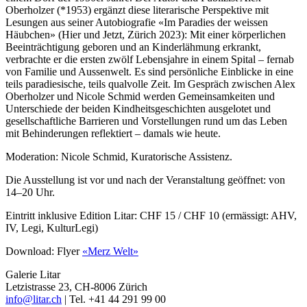
Oberholzer (*1953) ergänzt diese literarische Perspektive mit
Lesungen aus seiner Autobiografie «Im Paradies der weissen
Häubchen» (Hier und Jetzt, Zürich 2023): Mit einer körperlichen
Beeinträchtigung geboren und an Kinderlähmung erkrankt,
verbrachte er die ersten zwölf Lebensjahre in einem Spital – fernab
von Familie und Aussenwelt. Es sind persönliche Einblicke in eine
teils paradiesische, teils qualvolle Zeit. Im Gespräch zwischen Alex
Oberholzer und Nicole Schmid werden Gemeinsamkeiten und
Unterschiede der beiden Kindheitsgeschichten ausgelotet und
gesellschaftliche Barrieren und Vorstellungen rund um das Leben
mit Behinderungen reflektiert – damals wie heute.
Moderation: Nicole Schmid, Kuratorische Assistenz.
Die Ausstellung ist vor und nach der Veranstaltung geöffnet: von
14–20 Uhr.
Eintritt inklusive Edition Litar: CHF 15 / CHF 10 (ermässigt: AHV,
IV, Legi, KulturLegi)
Download: Flyer
«Merz Welt»
Galerie Litar
Letzistrasse 23, CH-8006 Zürich
info@litar.ch
| Tel. +41 44 291 99 00