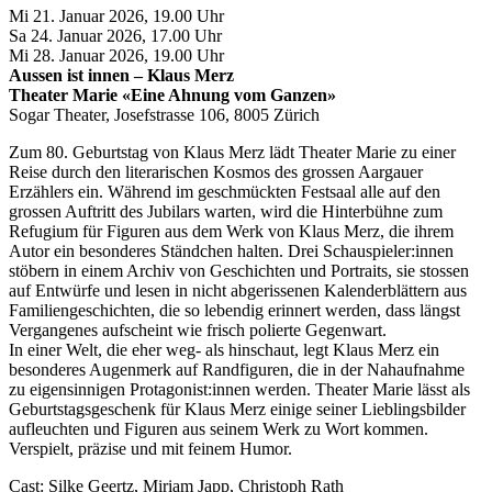
Mi 21. Januar 2026, 19.00 Uhr
Sa 24. Januar 2026, 17.00 Uhr
Mi 28. Januar 2026, 19.00 Uhr
Aussen ist innen – Klaus Merz
Theater Marie «Eine Ahnung vom Ganzen»
Sogar Theater, Josefstrasse 106, 8005 Zürich
Zum 80. Geburtstag von Klaus Merz lädt Theater Marie zu einer
Reise durch den literarischen Kosmos des grossen Aargauer
Erzählers ein. Während im geschmückten Festsaal alle auf den
grossen Auftritt des Jubilars warten, wird die Hinterbühne zum
Refugium für Figuren aus dem Werk von Klaus Merz, die ihrem
Autor ein besonderes Ständchen halten. Drei Schauspieler:innen
stöbern in einem Archiv von Geschichten und Portraits, sie stossen
auf Entwürfe und lesen in nicht abgerissenen Kalenderblättern aus
Familiengeschichten, die so lebendig erinnert werden, dass längst
Vergangenes aufscheint wie frisch polierte Gegenwart.
In einer Welt, die eher weg- als hinschaut, legt Klaus Merz ein
besonderes Augenmerk auf Randfiguren, die in der Nahaufnahme
zu eigensinnigen Protagonist:innen werden. Theater Marie lässt als
Geburtstagsgeschenk für Klaus Merz einige seiner Lieblingsbilder
aufleuchten und Figuren aus seinem Werk zu Wort kommen.
Verspielt, präzise und mit feinem Humor.
Cast: Silke Geertz, Miriam Japp, Christoph Rath