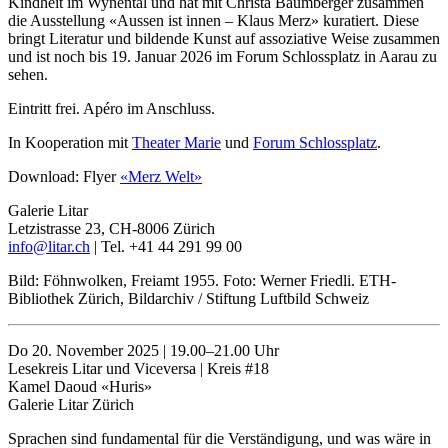
Kindheit im Wynental und hat mit Christa Baumberger zusammen
die Ausstellung «Aussen ist innen – Klaus Merz» kuratiert. Diese
bringt Literatur und bildende Kunst auf assoziative Weise zusammen
und ist noch bis 19. Januar 2026 im Forum Schlossplatz in Aarau zu
sehen.
Eintritt frei. Apéro im Anschluss.
In Kooperation mit
Theater Marie
und
Forum Schlossplatz
.
Download: Flyer
«Merz Welt»
Galerie Litar
Letzistrasse 23, CH-8006 Zürich
info@litar.ch
| Tel. +41 44 291 99 00
Bild: Föhnwolken, Freiamt 1955. Foto: Werner Friedli. ETH-
Bibliothek Zürich, Bildarchiv / Stiftung Luftbild Schweiz
Do 20. November 2025 | 19.00–21.00 Uhr
Lesekreis Litar und Viceversa | Kreis #18
Kamel Daoud «Huris»
Galerie Litar Zürich
Sprachen sind fundamental für die Verständigung, und was wäre in