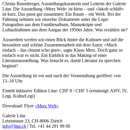
Christa Baumberger, Ausstellungskuratorin und Leiterin der Galerie
Litar. Die Ausstellung «Merz Welt» ist klein – und «Jakob schläft»
ist kurz. Das passt gut zusammen: Ein Raum – ein Werk. Bei der
Führung nehmen wir einzelne Dokumente unter die Lupe:
Fotografien aus dem Familienalbum, Manuskripte und
Luftaufnahmen aus dem Aargau der 1950er Jahre. Was erzählen sie?
Ausserdem werfen wir einen Blick hinter die Kulissen und auf die
besondere und schöne Zusammenarbeit mit dem Autor. «Mach
einfach – das chunnt scho guet», sagte Klaus Merz. Doch ganz so
einfach war es nicht. Ein Einblick in das Making-of einer
Literaturausstellung. Was braucht es, damit Literatur zu sprechen
beginnt?
Die Ausstellung ist vor und nach der Veranstaltung geöffnet: von
13–16 Uhr.
Eintritt inklusive Edition Litar: CHF 8 / CHF 5 (ermässigt: AHV, IV,
Legi, KulturLegi)
Download: Flyer
«Merz Welt»
Galerie Litar
Letzistrasse 23, CH-8006 Zürich
info@litar.ch
| Tel. +41 44 291 99 00