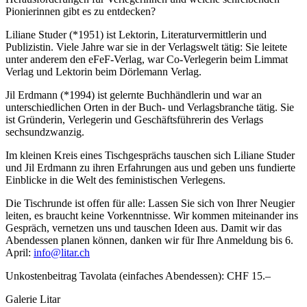
Pionierinnen gibt es zu entdecken?
Liliane Studer (*1951) ist Lektorin, Literaturvermittlerin und
Publizistin. Viele Jahre war sie in der Verlagswelt tätig: Sie leitete
unter anderem den eFeF-Verlag, war Co-Verlegerin beim Limmat
Verlag und Lektorin beim Dörlemann Verlag.
Jil Erdmann (*1994) ist gelernte Buchhändlerin und war an
unterschiedlichen Orten in der Buch- und Verlagsbranche tätig. Sie
ist Gründerin, Verlegerin und Geschäftsführerin des Verlags
sechsundzwanzig.
Im kleinen Kreis eines Tischgesprächs tauschen sich Liliane Studer
und Jil Erdmann zu ihren Erfahrungen aus und geben uns fundierte
Einblicke in die Welt des feministischen Verlegens.
Die Tischrunde ist offen für alle: Lassen Sie sich von Ihrer Neugier
leiten, es braucht keine Vorkenntnisse. Wir kommen miteinander ins
Gespräch, vernetzen uns und tauschen Ideen aus. Damit wir das
Abendessen planen können, danken wir für Ihre Anmeldung bis 6.
April:
info@litar.ch
Unkostenbeitrag Tavolata (einfaches Abendessen): CHF 15.–
Galerie Litar