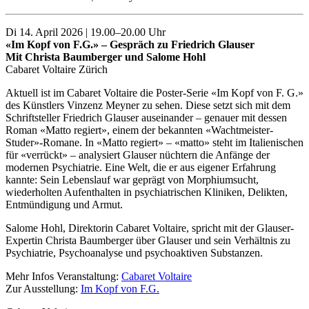
Di 14. April 2026 | 19.00–20.00 Uhr
«Im Kopf von F.G.» – Gespräch zu Friedrich Glauser
Mit Christa Baumberger und Salome Hohl
Cabaret Voltaire Zürich
Aktuell ist im Cabaret Voltaire die Poster-Serie «Im Kopf von F. G.»
des Künstlers Vinzenz Meyner zu sehen. Diese setzt sich mit dem
Schriftsteller Friedrich Glauser auseinander – genauer mit dessen
Roman «Matto regiert», einem der bekannten «Wachtmeister-
Studer»-Romane. In «Matto regiert» – «matto» steht im Italienischen
für «verrückt» – analysiert Glauser nüchtern die Anfänge der
modernen Psychiatrie. Eine Welt, die er aus eigener Erfahrung
kannte: Sein Lebenslauf war geprägt von Morphiumsucht,
wiederholten Aufenthalten in psychiatrischen Kliniken, Delikten,
Entmündigung und Armut.
Salome Hohl, Direktorin Cabaret Voltaire, spricht mit der Glauser-
Expertin Christa Baumberger über Glauser und sein Verhältnis zu
Psychiatrie, Psychoanalyse und psychoaktiven Substanzen.
Mehr Infos Veranstaltung:
Cabaret Voltaire
Zur Ausstellung:
Im Kopf von F.G.