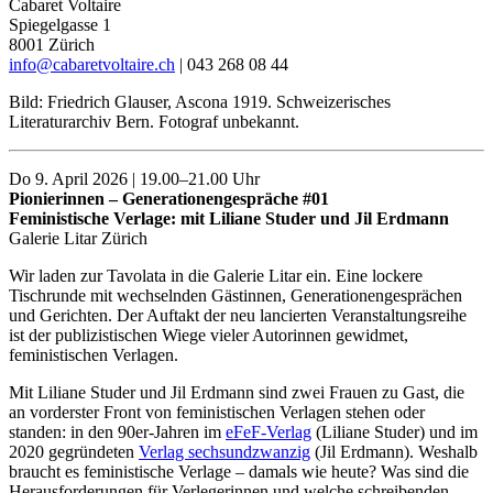
Cabaret Voltaire
Spiegelgasse 1
8001 Zürich
info@cabaretvoltaire.ch
| 043 268 08 44
Bild: Friedrich Glauser, Ascona 1919. Schweizerisches
Literaturarchiv Bern. Fotograf unbekannt.
Do 9. April 2026 | 19.00–21.00 Uhr
Pionierinnen – Generationengespräche #01
Feministische Verlage: mit Liliane Studer und Jil Erdmann
Galerie Litar Zürich
Wir laden zur Tavolata in die Galerie Litar ein. Eine lockere
Tischrunde mit wechselnden Gästinnen, Generationengesprächen
und Gerichten. Der Auftakt der neu lancierten Veranstaltungsreihe
ist der publizistischen Wiege vieler Autorinnen gewidmet,
feministischen Verlagen.
Mit Liliane Studer und Jil Erdmann sind zwei Frauen zu Gast, die
an vorderster Front von feministischen Verlagen stehen oder
standen: in den 90er-Jahren im
eFeF-Verlag
(Liliane Studer) und im
2020 gegründeten
Verlag sechsundzwanzig
(Jil Erdmann). Weshalb
braucht es feministische Verlage – damals wie heute? Was sind die
Herausforderungen für Verlegerinnen und welche schreibenden