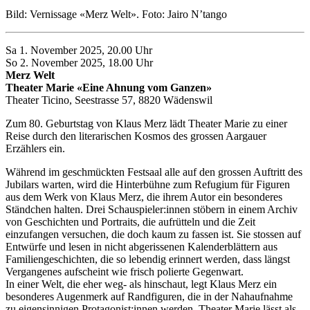
Bild: Vernissage «Merz Welt». Foto: Jairo N’tango
Sa 1. November 2025, 20.00 Uhr
So 2. November 2025, 18.00 Uhr
Merz Welt
Theater Marie «Eine Ahnung vom Ganzen»
Theater Ticino, Seestrasse 57, 8820 Wädenswil
Zum 80. Geburtstag von Klaus Merz lädt Theater Marie zu einer
Reise durch den literarischen Kosmos des grossen Aargauer
Erzählers ein.
Während im geschmückten Festsaal alle auf den grossen Auftritt des
Jubilars warten, wird die Hinterbühne zum Refugium für Figuren
aus dem Werk von Klaus Merz, die ihrem Autor ein besonderes
Ständchen halten. Drei Schauspieler:innen stöbern in einem Archiv
von Geschichten und Portraits, die aufrütteln und die Zeit
einzufangen versuchen, die doch kaum zu fassen ist. Sie stossen auf
Entwürfe und lesen in nicht abgerissenen Kalenderblättern aus
Familiengeschichten, die so lebendig erinnert werden, dass längst
Vergangenes aufscheint wie frisch polierte Gegenwart.
In einer Welt, die eher weg- als hinschaut, legt Klaus Merz ein
besonderes Augenmerk auf Randfiguren, die in der Nahaufnahme
zu eigensinnigen Protagonist:innen werden. Theater Marie lässt als