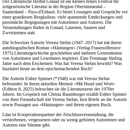
Der Literarische Herbst Gstaad ist ein kleines feines Festival für
zeitgenössische Literatur in der Region Obersimmental –
Saanenland – Pays-d'Enhaut. Es bietet Lesungen und Gespräche vor
einer grandiosen Bergkulisse, viele spannende Entdeckungen und
persönliche Begegnungen mit Autorinnen und Autoren. Die
Veranstaltungen finden in Gstaad, Lauenen, Saanen und
Zweisimmen statt.
Die Schweizer Autorin Verena Stefan (1947–2017) hat mit ihrem
autobiografischen Roman «Häutungen» (Verlag Frauenoffensive
1975) Literaturgeschichte geschrieben und mehrere Generationen
von Autorinnen und Leserinnen inspiriert. Eine Femmage fünfzig
Jahre nach dem Erscheinen: Was hat Verena Stefan bewirkt? Was
fasziniert heute an dem epochemachenden Buch?
Die Autorin Esther Spinner (*1948) war mit Verena Stefan
befreundet. In ihrem aktuellen Memoir «Mit Hund und Wort»
(Edition 8, 2025) beleuchtet sie die Literaturszene der 1970er
Jahren. Im Gespräch mit Christa Baumberger erzählt Esther Spinner
von ihrer Freundschaft mit Verena Stefan, liest Briefe an die Autorin
sowie Passagen aus «Häutungen» und ihrem eigenen Buch.
Litar ist Kooperationspartner der Abschlussveranstaltung, die
verstorbenen, vergessenen oder zu wenig gehörten Autorinnen und
Autoren eine Stimme gibt.