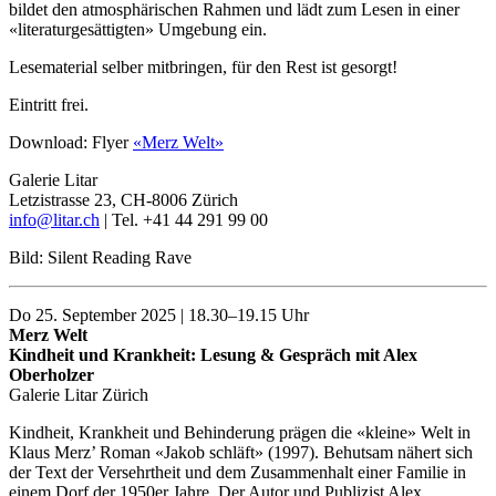
bildet den atmosphärischen Rahmen und lädt zum Lesen in einer
«literaturgesättigten» Umgebung ein.
Lesematerial selber mitbringen, für den Rest ist gesorgt!
Eintritt frei.
Download: Flyer
«Merz Welt»
Galerie Litar
Letzistrasse 23, CH-8006 Zürich
info@litar.ch
| Tel. +41 44 291 99 00
Bild: Silent Reading Rave
Do 25. September 2025 | 18.30–19.15 Uhr
Merz Welt
Kindheit und Krankheit: Lesung & Gespräch mit Alex
Oberholzer
Galerie Litar Zürich
Kindheit, Krankheit und Behinderung prägen die «kleine» Welt in
Klaus Merz’ Roman «Jakob schläft» (1997). Behutsam nähert sich
der Text der Versehrtheit und dem Zusammenhalt einer Familie in
einem Dorf der 1950er Jahre. Der Autor und Publizist Alex