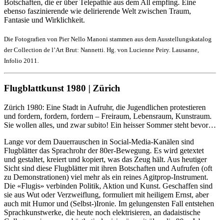
Botschaften, die er über Telepathie aus dem All empfing. Eine
ebenso faszinierende wie delirierende Welt zwischen Traum,
Fantasie und Wirklichkeit.
Die Fotografien von Pier Nello Manoni stammen aus dem Ausstellungskatalog
der Collection de l’Art Brut: Nannetti. Hg. von Lucienne Peiry. Lausanne,
Infolio 2011.
Flugblattkunst 1980 | Zürich
Zürich 1980: Eine Stadt in Aufruhr, die Jugendlichen protestieren
und fordern, fordern, fordern – Freiraum, Lebensraum, Kunstraum.
Sie wollen alles, und zwar subito! Ein heisser Sommer steht bevor…
Lange vor dem Dauerrauschen in Social-Media-Kanälen sind
Flugblätter das Sprachrohr der 80er-Bewegung. Es wird getextet
und gestaltet, kreiert und kopiert, was das Zeug hält. Aus heutiger
Sicht sind diese Flugblätter mit ihren Botschaften und Aufrufen (oft
zu Demonstrationen) viel mehr als ein reines Agitprop-Instrument.
Die «Flugis» verbinden Politik, Aktion und Kunst. Geschaffen sind
sie aus Wut oder Verzweiflung, formuliert mit heiligem Ernst, aber
auch mit Humor und (Selbst-)Ironie. Im gelungensten Fall entstehen
Sprachkunstwerke, die heute noch elektrisieren, an dadaistische