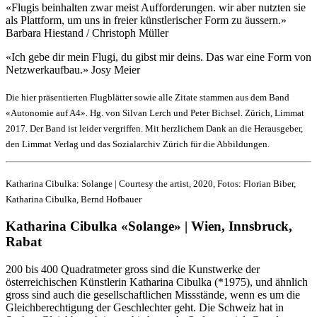
«Flugis beinhalten zwar meist Aufforderungen. wir aber nutzten sie
als Plattform, um uns in freier künstlerischer Form zu äussern.»
Barbara Hiestand / Christoph Müller
«Ich gebe dir mein Flugi, du gibst mir deins. Das war eine Form von
Netzwerkaufbau.» Josy Meier
Die hier präsentierten Flugblätter sowie alle Zitate stammen aus dem Band
«Autonomie auf A4». Hg. von Silvan Lerch und Peter Bichsel. Zürich, Limmat
2017. Der Band ist leider vergriffen. Mit herzlichem Dank an die Herausgeber,
den Limmat Verlag und das Sozialarchiv Zürich für die Abbildungen.
Katharina Cibulka: Solange | Courtesy the artist, 2020, Fotos: Florian Biber,
Katharina Cibulka, Bernd Hofbauer
Katharina Cibulka «Solange» | Wien, Innsbruck,
Rabat
200 bis 400 Quadratmeter gross sind die Kunstwerke der
österreichischen Künstlerin Katharina Cibulka (*1975), und ähnlich
gross sind auch die gesellschaftlichen Missstände, wenn es um die
Gleichberechtigung der Geschlechter geht. Die Schweiz hat in