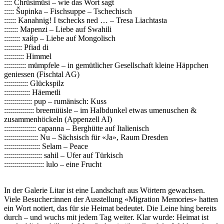
:::: Chrüsimüsi – wie das Wort sagt
::::: Šupinka – Fischsuppe – Tschechisch
:::::: Kanahnig! I tschecks ned … – Tresa Liachtasta
::::::: Mapenzi – Liebe auf Swahili
:::::::: хайр – Liebe auf Mongolisch
::::::::: Pfiad di
:::::::::: Himmel
::::::::::: mümpfele – in gemütlicher Gesellschaft kleine Häppchen
geniessen (Fischtal AG)
:::::::::::: Glückspilz
::::::::::::: Häemetli
:::::::::::::: pup – rumänisch: Kuss
::::::::::::::: breemüüsle – im Halbdunkel etwas umenuschen &
zusammenhöckeln (Appenzell AI)
:::::::::::::::: capanna – Berghütte auf Italienisch
::::::::::::::::: Nu – Sächsisch für «Ja», Raum Dresden
:::::::::::::::::: Selam – Peace
::::::::::::::::::: sahil – Ufer auf Türkisch
:::::::::::::::::::: lulo – eine Frucht
In der Galerie Litar ist eine Landschaft aus Wörtern gewachsen.
Viele Besucher:innen der Ausstellung «Migration Memories» hatten
ein Wort notiert, das für sie Heimat bedeutet. Die Leine hing bereits
durch – und wuchs mit jedem Tag weiter. Klar wurde: Heimat ist