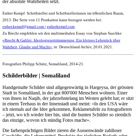
der absolute Wahrheiten setzt.
Esther Kempf: Schriftsteller und Schriftstellerinnen im öffentlichen Raum,
2013. Die Serie von 11 Postkarten kann bezogen werden bei:
esther.kempf@gmail.com
|
estherkempf.com
Zu Brecht empfehlen wir den multimedialen Essay von Stephan Suschke:
«Brecht & Galilei: Ideologiezertrümmerung. Ein kleines Lehrstück über
Wahrheit, Glaube und Macht»
, in: Deutschland Archiv, 20.01.2021.
Fotografien Philipp Schütz, Somaliland, 2014-21.
Schilderbilder | Somaliland
Handgemalte Schilder sind allgegenwärtig in Hargeysa, der grössten
Stadt in Somaliland, in der gut 800'000 Menschen wohnen. Einer
von ihnen ist Naqib, der jahrzehntelang im Westen gelebt hat; er sitzt
in einem Teehaus in der Innenstadt und meint: «In den USA wäre
ich niemals auf die Idee gekommen, Reklametafeln zu fotografieren
– jetzt, wo ich wieder hier bin, sind die bunten Schilder so ziemlich
das einzige, wovon ich ständig Fotos mache».
Die farbenprächtigen Bilder zieren die Aussenwände zahlloser
Geschäfte, die Lebensmittel, Produkte des täglichen Bedarfs oder