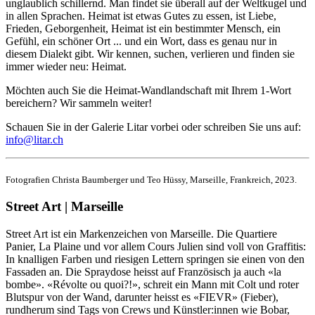
unglaublich schillernd. Man findet sie überall auf der Weltkugel und
in allen Sprachen. Heimat ist etwas Gutes zu essen, ist Liebe,
Frieden, Geborgenheit, Heimat ist ein bestimmter Mensch, ein
Gefühl, ein schöner Ort ... und ein Wort, dass es genau nur in
diesem Dialekt gibt. Wir kennen, suchen, verlieren und finden sie
immer wieder neu: Heimat.
Möchten auch Sie die Heimat-Wandlandschaft mit Ihrem 1-Wort
bereichern? Wir sammeln weiter!
Schauen Sie in der Galerie Litar vorbei oder schreiben Sie uns auf:
info@litar.ch
Fotografien Christa Baumberger und Teo Hüssy, Marseille, Frankreich, 2023.
Street Art | Marseille
Street Art ist ein Markenzeichen von Marseille. Die Quartiere
Panier, La Plaine und vor allem Cours Julien sind voll von Graffitis:
In knalligen Farben und riesigen Lettern springen sie einen von den
Fassaden an. Die Spraydose heisst auf Französisch ja auch «la
bombe». «Révolte ou quoi?!», schreit ein Mann mit Colt und roter
Blutspur von der Wand, darunter heisst es «FIEVR» (Fieber),
rundherum sind Tags von Crews und Künstler:innen wie Bobar,