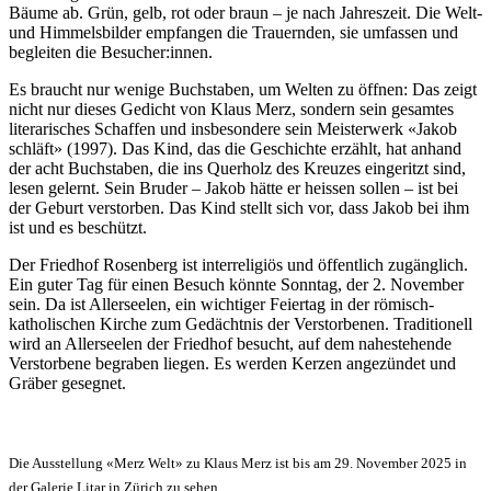
Bäume ab. Grün, gelb, rot oder braun – je nach Jahreszeit. Die Welt-
und Himmelsbilder empfangen die Trauernden, sie umfassen und
begleiten die Besucher:innen.
Es braucht nur wenige Buchstaben, um Welten zu öffnen: Das zeigt
nicht nur dieses Gedicht von Klaus Merz, sondern sein gesamtes
literarisches Schaffen und insbesondere sein Meisterwerk «Jakob
schläft» (1997). Das Kind, das die Geschichte erzählt, hat anhand
der acht Buchstaben, die ins Querholz des Kreuzes eingeritzt sind,
lesen gelernt. Sein Bruder – Jakob hätte er heissen sollen – ist bei
der Geburt verstorben. Das Kind stellt sich vor, dass Jakob bei ihm
ist und es beschützt.
Der Friedhof Rosenberg ist interreligiös und öffentlich zugänglich.
Ein guter Tag für einen Besuch könnte Sonntag, der 2. November
sein. Da ist Allerseelen, ein wichtiger Feiertag in der römisch-
katholischen Kirche zum Gedächtnis der Verstorbenen. Traditionell
wird an Allerseelen der Friedhof besucht, auf dem nahestehende
Verstorbene begraben liegen. Es werden Kerzen angezündet und
Gräber gesegnet.
Die Ausstellung «Merz Welt» zu Klaus Merz ist bis am 29. November 2025 in
der Galerie Litar in Zürich zu sehen.