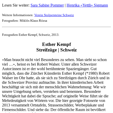
Lesen Sie weiter:
Sara Sabine Pommer
|
Henrika «Yettli» Sigmann
Weitere Informationen:
Verein Stolpersteine Schweiz
Fotografien: Miklós Klaus Rózsa
Fotografien Esther Kempf, Schweiz, 2013.
Esther Kempf
Streifzüge | Schweiz
«Man braucht nicht viel Besonderes zu sehen. Man sieht so schon
viel …», heisst es bei Robert Walser. Unter allen Schweizer
Autor:innen ist er der wohl berühmteste Spaziergänger. Gut
möglich, dass die Zürcher Künstlerin Esther Kempf (*1980) Robert
Walser im Ohr hatte, als sie sich zu Streifzügen durch Zürich und in
die Schweizer Provinz aufmachte. In ihrer künstlerischen Arbeit
beschäftigt sie sich mit der menschlichen Wahrnehmung: Wie wir
unsere Umgebung sehen, verstehen und benennen. Besondere
Wichtigkeit hat dabei die Sprache; auf originelle Weise führt sie die
Mehrdeutigkeit von Wörtern vor. Die hier gezeigte Fotoserie von
2013 versammelt Ortstafeln, Strassenschilder, Werbeplakate und
Firmenschilder. Und siehe da: Der öffentliche Raum ist bevölkert