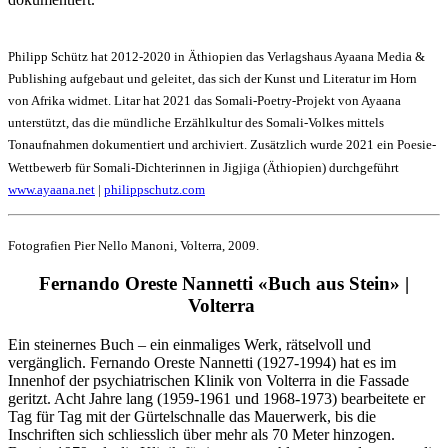
Philipp Schütz hat 2012-2020 in Äthiopien das Verlagshaus Ayaana Media &
Publishing aufgebaut und geleitet, das sich der Kunst und Literatur im Horn
von Afrika widmet. Litar hat 2021 das Somali-Poetry-Projekt von Ayaana
unterstützt, das die mündliche Erzählkultur des Somali-Volkes mittels
Tonaufnahmen dokumentiert und archiviert. Zusätzlich wurde 2021 ein Poesie-
Wettbewerb für Somali-Dichterinnen in Jigjiga (Äthiopien) durchgeführt
www.ayaana.net
|
philippschutz.com
Fotografien Pier Nello Manoni, Volterra, 2009.
Fernando Oreste Nannetti «Buch aus Stein» |
Volterra
Ein steinernes Buch – ein einmaliges Werk, rätselvoll und
vergänglich. Fernando Oreste Nannetti (1927-1994) hat es im
Innenhof der psychiatrischen Klinik von Volterra in die Fassade
geritzt. Acht Jahre lang (1959-1961 und 1968-1973) bearbeitete er
Tag für Tag mit der Gürtelschnalle das Mauerwerk, bis die
Inschriften sich schliesslich über mehr als 70 Meter hinzogen.