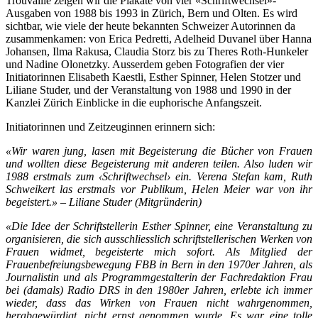
Trouvaille zeigen wir die Plakate von vier «Schriftwechsel»-
Ausgaben von 1988 bis 1993 in Zürich, Bern und Olten. Es wird
sichtbar, wie viele der heute bekannten Schweizer Autorinnen da
zusammenkamen: von Erica Pedretti, Adelheid Duvanel über Hanna
Johansen, Ilma Rakusa, Claudia Storz bis zu Theres Roth-Hunkeler
und Nadine Olonetzky. Ausserdem geben Fotografien der vier
Initiatorinnen Elisabeth Kaestli, Esther Spinner, Helen Stotzer und
Liliane Studer, und der Veranstaltung von 1988 und 1990 in der
Kanzlei Zürich Einblicke in die euphorische Anfangszeit.
Initiatorinnen und Zeitzeuginnen erinnern sich:
«Wir waren jung, lasen mit Begeisterung die Bücher von Frauen
und wollten diese Begeisterung mit anderen teilen. Also luden wir
1988 erstmals zum ‹Schriftwechsel› ein. Verena Stefan kam, Ruth
Schweikert las erstmals vor Publikum, Helen Meier war von ihr
begeistert.»
– Liliane Studer (Mitgründerin)
«Die Idee der Schriftstellerin Esther Spinner, eine Veranstaltung zu
organisieren, die sich ausschliesslich schriftstellerischen Werken von
Frauen widmet, begeisterte mich sofort. Als Mitglied der
Frauenbefreiungsbewegung FBB in Bern in den 1970er Jahren, als
Journalistin und als Programmgestalterin der Fachredaktion Frau
bei (damals) Radio DRS in den 1980er Jahren, erlebte ich immer
wieder, dass das Wirken von Frauen nicht wahrgenommen,
herabgewürdigt, nicht ernst genommen wurde. Es war eine tolle