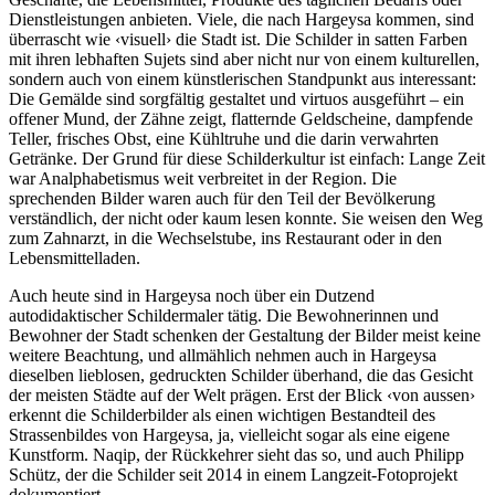
Dienstleistungen anbieten. Viele, die nach Hargeysa kommen, sind
überrascht wie ‹visuell› die Stadt ist. Die Schilder in satten Farben
mit ihren lebhaften Sujets sind aber nicht nur von einem kulturellen,
sondern auch von einem künstlerischen Standpunkt aus interessant:
Die Gemälde sind sorgfältig gestaltet und virtuos ausgeführt – ein
offener Mund, der Zähne zeigt, flatternde Geldscheine, dampfende
Teller, frisches Obst, eine Kühltruhe und die darin verwahrten
Getränke. Der Grund für diese Schilderkultur ist einfach: Lange Zeit
war Analphabetismus weit verbreitet in der Region. Die
sprechenden Bilder waren auch für den Teil der Bevölkerung
verständlich, der nicht oder kaum lesen konnte. Sie weisen den Weg
zum Zahnarzt, in die Wechselstube, ins Restaurant oder in den
Lebensmittelladen.
Auch heute sind in Hargeysa noch über ein Dutzend
autodidaktischer Schildermaler tätig. Die Bewohnerinnen und
Bewohner der Stadt schenken der Gestaltung der Bilder meist keine
weitere Beachtung, und allmählich nehmen auch in Hargeysa
dieselben lieblosen, gedruckten Schilder überhand, die das Gesicht
der meisten Städte auf der Welt prägen. Erst der Blick ‹von aussen›
erkennt die Schilderbilder als einen wichtigen Bestandteil des
Strassenbildes von Hargeysa, ja, vielleicht sogar als eine eigene
Kunstform. Naqip, der Rückkehrer sieht das so, und auch Philipp
Schütz, der die Schilder seit 2014 in einem Langzeit-Fotoprojekt
dokumentiert.