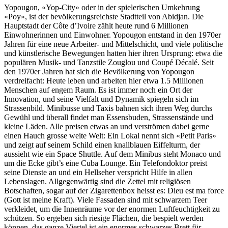
Yopougon, «Yop-City» oder in der spielerischen Umkehrung
«Poy», ist der bevölkerungsreichste Stadtteil von Abidjan. Die
Hauptstadt der Côte d’Ivoire zählt heute rund 6 Millionen
Einwohnerinnen und Einwohner. Yopougon entstand in den 1970er
Jahren für eine neue Arbeiter- und Mittelschicht, und viele politische
und künstlerische Bewegungen hatten hier ihren Ursprung: etwa die
populären Musik- und Tanzstile Zouglou und Coupé Décalé. Seit
den 1970er Jahren hat sich die Bevölkerung von Yopougon
verdreifacht: Heute leben und arbeiten hier etwa 1.5 Millionen
Menschen auf engem Raum. Es ist immer noch ein Ort der
Innovation, und seine Vielfalt und Dynamik spiegeln sich im
Strassenbild. Minibusse und Taxis bahnen sich ihren Weg durchs
Gewühl und überall findet man Essensbuden, Strassenstände und
kleine Läden. Alle preisen etwas an und verströmen dabei gerne
einen Hauch grosse weite Welt: Ein Lokal nennt sich «Petit Paris»
und zeigt auf seinem Schild einen knallblauen Eiffelturm, der
aussieht wie ein Space Shuttle. Auf dem Minibus steht Monaco und
um die Ecke gibt’s eine Cuba Lounge. Ein Telefondoktor preist
seine Dienste an und ein Hellseher verspricht Hilfe in allen
Lebenslagen. Allgegenwärtig sind die Zettel mit religiösen
Botschaften, sogar auf der Zigarettenbox heisst es: Dieu est ma force
(Gott ist meine Kraft). Viele Fassaden sind mit schwarzem Teer
verkleidet, um die Innenräume vor der enormen Luftfeuchtigkeit zu
schützen. So ergeben sich riesige Flächen, die bespielt werden
können, das ganze Viertel ist ein enormes schwarzes Brett für