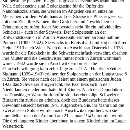
Stolpersteine platziert. Es gilt als grösstes dezentrales Mahnmal der
Welt. Stolpersteine sind Gedenksteine für die Opfer des
Nationalsozialismus, sie werden im Angedenken an einzelne
Menschen vor dem Wohnhaus auf der Strasse ins Pflaster gesetzt,
mit dem Ziel, ihre Namen, ihre Gesichter und Geschichten in
Erinnerung zu rufen. Jeder Stolperstein steht für ein individuelles
Schicksal – auch in der Schweiz: Der Stolperstein an der
Rotwandstrasse 45 in Zürich-Aussersihl erinnert an Sara Sabine
Pommer (1900–1942). Sie wuchs im Kreis 4 auf und zog nach ihrer
Heirat 1919 nach Wien. Nach dem «Anschluss» Österreichs 1938
wurde ihr die Rückkehr in die Schweiz mehrfach verwehrt, obschon
ihre Mutter und die Geschwister immer noch in Zürich wohnhaft
waren. 1942 wurde sie in Auschwitz ermordet – die
Einreisebewilligung kam zehn Tage zu spät. An Henrika «Yettli»
Sigmann (1899–1943) erinnert der Stolperstein an der Langstrasse 6
in Zürich. Sie verlor nach der Heirat mit einem galizischen Juden
1922 das Schweizer Bürgerrecht, das Paar liess sich in den
Niederlanden nieder und hatte fünf Kinder. Nach der Deportation
ins Transitlager Westerbork hoffte sie, das ehemalige Schweizer
Bürgerrecht zurück zu erhalten, doch der Bundesrat hatte dieses
Gewohnheitsrecht bereits 1941 aufgehoben. Sie, ihr Mann und die
zwei ältesten Söhne wurden nach Auschwitz deportiert, wo sie
unmittelbar nach der Ankunft am 21. Januar 1943 ermordet wurden.
Die drei jüngeren Kinder überlebten in einem Kinderheim im Lager
Westerbork.