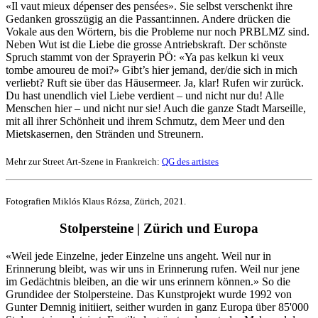
«Il vaut mieux dépenser des pensées». Sie selbst verschenkt ihre
Gedanken grosszügig an die Passant:innen. Andere drücken die
Vokale aus den Wörtern, bis die Probleme nur noch PRBLMZ sind.
Neben Wut ist die Liebe die grosse Antriebskraft. Der schönste
Spruch stammt von der Sprayerin PÖ: «Ya pas kelkun ki veux
tombe amoureu de moi?» Gibt’s hier jemand, der/die sich in mich
verliebt? Ruft sie über das Häusermeer. Ja, klar! Rufen wir zurück.
Du hast unendlich viel Liebe verdient – und nicht nur du! Alle
Menschen hier – und nicht nur sie! Auch die ganze Stadt Marseille,
mit all ihrer Schönheit und ihrem Schmutz, dem Meer und den
Mietskasernen, den Stränden und Streunern.
Mehr zur Street Art-Szene in Frankreich:
QG des artistes
Fotografien Miklós Klaus Rózsa, Zürich, 2021.
Stolpersteine | Zürich und Europa
«Weil jede Einzelne, jeder Einzelne uns angeht. Weil nur in
Erinnerung bleibt, was wir uns in Erinnerung rufen. Weil nur jene
im Gedächtnis bleiben, an die wir uns erinnern können.» So die
Grundidee der Stolpersteine. Das Kunstprojekt wurde 1992 von
Gunter Demnig initiiert, seither wurden in ganz Europa über 85'000