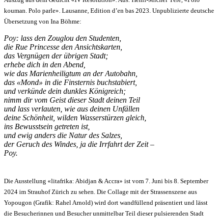
kouman. Polo parle». Lausanne, Edition d’en bas 2023. Unpublizierte deutsche
Übersetzung von Ina Böhme:
Poy: lass den Zouglou den Studenten,
die Rue Princesse den Ansichtskarten,
das Vergnügen der übrigen Stadt;
erhebe dich in den Abend,
wie das Marienheiligtum an der Autobahn,
das «Mond» in die Finsternis buchstabiert,
und verkünde dein dunkles Königreich;
nimm dir vom Geist dieser Stadt deinen Teil
und lass verlauten, wie aus deinen Unfällen
deine Schönheit, wilden Wasserstürzen gleich,
ins Bewusstsein getreten ist,
und ewig anders die Natur des Salzes,
der Geruch des Windes, ja die Irrfahrt der Zeit –
Poy.
Die Ausstellung «litafrika: Abidjan & Accra» ist vom 7. Juni bis 8. September
2024 im Strauhof Zürich zu sehen. Die Collage mit der Strassenszene aus
Yopougon (Grafik: Rahel Arnold) wird dort wandfüllend präsentiert und lässt
die Besucherinnen und Besucher unmittelbar Teil dieser pulsierenden Stadt