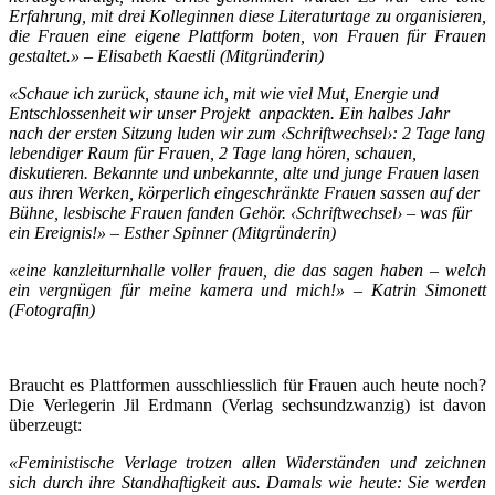
Erfahrung, mit drei Kolleginnen diese Literaturtage zu organisieren,
die Frauen eine eigene Plattform boten, von Frauen für Frauen
gestaltet.» – Elisabeth Kaestli (Mitgründerin)
«Schaue ich zurück, staune ich, mit wie viel Mut, Energie und
Entschlossenheit wir unser Projekt anpackten. Ein halbes Jahr
nach der ersten Sitzung luden wir zum ‹Schriftwechsel›: 2 Tage lang
lebendiger Raum für Frauen, 2 Tage lang hören, schauen,
diskutieren. Bekannte und unbekannte, alte und junge Frauen lasen
aus ihren Werken, körperlich eingeschränkte Frauen sassen auf der
Bühne, lesbische Frauen fanden Gehör. ‹Schriftwechsel› – was für
ein Ereignis!» – Esther Spinner (Mitgründerin)
«eine kanzleiturnhalle voller frauen, die das sagen haben – welch
ein vergnügen für meine kamera und mich!» – Katrin Simonett
(Fotografin)
Braucht es Plattformen ausschliesslich für Frauen auch heute noch?
Die Verlegerin Jil Erdmann (Verlag sechsundzwanzig) ist davon
überzeugt:
«Feministische Verlage trotzen allen Widerständen und zeichnen
sich durch ihre Standhaftigkeit aus. Damals wie heute: Sie werden