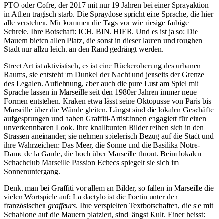
PTO oder Cofre, der 2017 mit nur 19 Jahren bei einer Sprayaktion
in Athen tragisch starb. Die Spraydose spricht eine Sprache, die hier
alle verstehen. Mir kommen die Tags vor wie riesige farbige
Schreie. Ihre Botschaft: ICH. BIN. HIER. Und es ist ja so: Die
Mauern bieten allen Platz, die sonst in dieser lauten und roughen
Stadt nur allzu leicht an den Rand gedrängt werden.
Street Art ist aktivistisch, es ist eine Rückeroberung des urbanen
Raums, sie entsteht im Dunkel der Nacht und jenseits der Grenze
des Legalen. Auflehnung, aber auch die pure Lust am Spiel mit
Sprache lassen in Marseille seit den 1980er Jahren immer neue
Formen entstehen. Kraken etwa lässt seine Oktopusse von Paris bis
Marseille über die Wände gleiten. Längst sind die lokalen Geschäfte
aufgesprungen und haben Graffiti-Artist:innen engagiert für einen
unverkennbaren Look. Ihre knallbunten Bilder reihen sich in den
Strassen aneinander, sie nehmen spielerisch Bezug auf die Stadt und
ihre Wahrzeichen: Das Meer, die Sonne und die Basilika Notre-
Dame de la Garde, die hoch über Marseille thront. Beim lokalen
Schachclub Marseille Passion Echecs spiegelt sie sich im
Sonnenuntergang.
Denkt man bei Graffiti vor allem an Bilder, so fallen in Marseille die
vielen Wortspiele auf: La dactylo ist die Poetin unter den
französischen
graffeurs
. Ihre verspielten Textbotschaften, die sie mit
Schablone auf die Mauern platziert, sind längst Kult. Einer heisst: