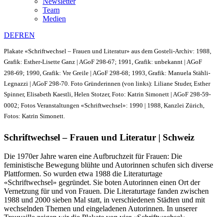
Newsletter
Team
Medien
DE
FR
EN
Plakate «Schriftwechsel – Frauen und Literatur» aus dem Gosteli-Archiv: 1988,
Grafik: Esther-Lisette Ganz | AGoF 298-67; 1991, Grafik: unbekannt | AGoF
298-69; 1990, Grafik: Vre Greile | AGoF 298-68; 1993, Grafik: Manuela Stähli-
Legnazzi | AGoF 298-70. Foto Gründerinnen (von links): Liliane Studer, Esther
Spinner, Elisabeth Kaestli, Helen Stotzer, Foto: Katrin Simonett | AGoF 298-59-
0002; Fotos Veranstaltungen «Schriftwechsel»: 1990 | 1988, Kanzlei Zürich,
Fotos: Katrin Simonett.
Schriftwechsel – Frauen und Literatur | Schweiz
Die 1970er Jahre waren eine Aufbruchzeit für Frauen: Die
feministische Bewegung blühte und Autorinnen schufen sich diverse
Plattformen. So wurden etwa 1988 die Literaturtage
«Schriftwechsel» gegründet. Sie boten Autorinnen einen Ort der
Vernetzung für und von Frauen. Die Literaturtage fanden zwischen
1988 und 2000 sieben Mal statt, in verschiedenen Städten und mit
wechselnden Themen und eingeladenen Autorinnen. In unserer