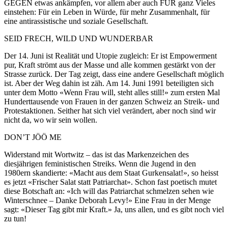
GEGEN etwas ankämpfen, vor allem aber auch FÜR ganz Vieles
einstehen: Für ein Leben in Würde, für mehr Zusammenhalt, für
eine antirassistische und soziale Gesellschaft.
SEID FRECH, WILD UND WUNDERBAR
Der 14. Juni ist Realität und Utopie zugleich: Er ist Empowerment
pur, Kraft strömt aus der Masse und alle kommen gestärkt von der
Strasse zurück. Der Tag zeigt, dass eine andere Gesellschaft möglich
ist. Aber der Weg dahin ist zäh. Am 14. Juni 1991 beteiligten sich
unter dem Motto «Wenn Frau will, steht alles still!» zum ersten Mal
Hunderttausende von Frauen in der ganzen Schweiz an Streik- und
Protestaktionen. Seither hat sich viel verändert, aber noch sind wir
nicht da, wo wir sein wollen.
DON’T JÖÖ ME
Widerstand mit Wortwitz – das ist das Markenzeichen des
diesjährigen feministischen Streiks. Wenn die Jugend in den
1980ern skandierte: «Macht aus dem Staat Gurkensalat!», so heisst
es jetzt «Frischer Salat statt Patriarchat». Schon fast poetisch mutet
diese Botschaft an: «Ich will das Patriarchat schmelzen sehen wie
Winterschnee – Danke Deborah Levy!» Eine Frau in der Menge
sagt: «Dieser Tag gibt mir Kraft.» Ja, uns allen, und es gibt noch viel
zu tun!