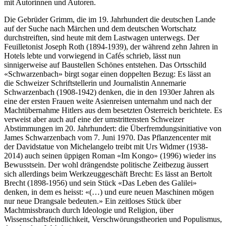
mit Autorinnen und Autoren.
Die Gebrüder Grimm, die im 19. Jahrhundert die deutschen Lande
auf der Suche nach Märchen und dem deutschen Wortschatz
durchstreiften, sind heute mit dem Lastwagen unterwegs. Der
Feuilletonist Joseph Roth (1894-1939), der während zehn Jahren in
Hotels lebte und vorwiegend in Cafés schrieb, lässt nun
sinnigerweise auf Baustellen Schönes entstehen. Das Ortsschild
«Schwarzenbach» birgt sogar einen doppelten Bezug: Es lässt an
die Schweizer Schriftstellerin und Journalistin Annemarie
Schwarzenbach (1908-1942) denken, die in den 1930er Jahren als
eine der ersten Frauen weite Asienreisen unternahm und nach der
Machtübernahme Hitlers aus dem besetzten Österreich berichtete. Es
verweist aber auch auf eine der umstrittensten Schweizer
Abstimmungen im 20. Jahrhundert: die Überfremdungsinitiative von
James Schwarzenbach vom 7. Juni 1970. Das Pflanzencenter mit
der Davidstatue von Michelangelo treibt mit Urs Widmer (1938-
2014) auch seinen üppigen Roman «Im Kongo» (1996) wieder ins
Bewusstsein. Der wohl drängendste politische Zeitbezug äussert
sich allerdings beim Werkzeuggeschäft Brecht: Es lässt an Bertolt
Brecht (1898-1956) und sein Stück «Das Leben des Galilei»
denken, in dem es heisst: «(…) und eure neuen Maschinen mögen
nur neue Drangsale bedeuten.» Ein zeitloses Stück über
Machtmissbrauch durch Ideologie und Religion, über
Wissenschaftsfeindlichkeit, Verschwörungstheorien und Populismus,