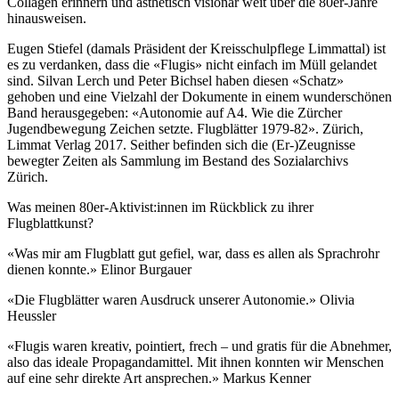
Collagen erinnern und ästhetisch visionär weit über die 80er-Jahre
hinausweisen.
Eugen Stiefel (damals Präsident der Kreisschulpflege Limmattal) ist
es zu verdanken, dass die «Flugis» nicht einfach im Müll gelandet
sind. Silvan Lerch und Peter Bichsel haben diesen «Schatz»
gehoben und eine Vielzahl der Dokumente in einem wunderschönen
Band herausgegeben: «Autonomie auf A4. Wie die Zürcher
Jugendbewegung Zeichen setzte. Flugblätter 1979-82». Zürich,
Limmat Verlag 2017. Seither befinden sich die (Er-)Zeugnisse
bewegter Zeiten als Sammlung im Bestand des Sozialarchivs
Zürich.
Was meinen 80er-Aktivist:innen im Rückblick zu ihrer
Flugblattkunst?
«Was mir am Flugblatt gut gefiel, war, dass es allen als Sprachrohr
dienen konnte.» Elinor Burgauer
«Die Flugblätter waren Ausdruck unserer Autonomie.» Olivia
Heussler
«Flugis waren kreativ, pointiert, frech – und gratis für die Abnehmer,
also das ideale Propagandamittel. Mit ihnen konnten wir Menschen
auf eine sehr direkte Art ansprechen.» Markus Kenner