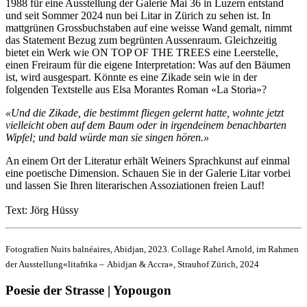
1988 für eine Ausstellung der Galerie Mai 36 in Luzern entstand
und seit Sommer 2024 nun bei Litar in Zürich zu sehen ist. In
mattgrünen Grossbuchstaben auf eine weisse Wand gemalt, nimmt
das Statement Bezug zum begrünten Aussenraum. Gleichzeitig
bietet ein Werk wie ON TOP OF THE TREES eine Leerstelle,
einen Freiraum für die eigene Interpretation: Was auf den Bäumen
ist, wird ausgespart. Könnte es eine Zikade sein wie in der
folgenden Textstelle aus Elsa Morantes Roman «La Storia»?
«Und die Zikade, die bestimmt fliegen gelernt hatte, wohnte jetzt
vielleicht oben auf dem Baum oder in irgendeinem benachbarten
Wipfel; und bald würde man sie singen hören.»
An einem Ort der Literatur erhält Weiners Sprachkunst auf einmal
eine poetische Dimension. Schauen Sie in der Galerie Litar vorbei
und lassen Sie Ihren literarischen Assoziationen freien Lauf!
Text: Jörg Hüssy
Fotografien Nuits balnéaires, Abidjan, 2023. Collage Rahel Arnold, im Rahmen
der Ausstellung«litafrika –
Abidjan & Accra», Strauhof Zürich, 2024
Poesie der Strasse | Yopougon