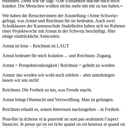
erkennen. Denn wie sie sagt: «Die Einsamkeit machte mich noch
kränker. Die Menschen wollten nichts mehr mit mir zu tun haben.»
Wir haben die Besucher:innen der Ausstellung «Arme Schweiz»
gefragt, was Armut und Reichtum für sie bedeuten. Auch zwei
Schulklassen der Kantonsschule Stadelhofen haben sich im Rahmen
einer Projektwoche mit Armut in der Schweiz beschäftigt. Hier
einige eindrückliche Antworten:
Armut ist leise – Reichtum ist LAUT
Armut bedeutet für mich Isolation ... und Reichtum: Zugang.
Armut = Perspektivenlosigkeit | Reichtum = geliebt zu werden
Armut: das werden wir wohl noch erleben – aber unterkriegen
lassen wir uns nicht!
Reichtum: Die Freiheit zu tun, was Freude macht.
Armut bringt Ohnmacht und Verzweiflung. Man ist gefangen.
Reichtum erlaubt es, seinen Interessen nachzugehen – in Freiheit.
Peut-être la richesse et la pauvreté ne sont pas seulement l’aspect
financier. Je pense qu’on est riche quand on est heureux et quand on