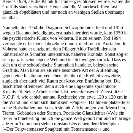
Bereits 1979, als die Klinik für immer geschlossen wurde, waren die
Graffitis stark verwittert. Heute sind die Mauerinschriften fast
gänzlich abgeblättert und nur noch an wenigen Stellen überhaupt
sichtbar.
Nannetti, der 1954 die Diagnose Schizophrenie erhielt und 1956
wegen Beamtenbeleidigung erstmals interniert wurde, kam 1959 in
die psychiatrische Klinik von Volterra. Bis zu seinem Tod 1994
verbrachte er fast vier Jahrzehnte ohne Unterbruch in Anstalten. In
Volterra hatte er einzig mit dem Pfleger Aldo Trafeli, der sein
künstlerisches Schaffen unterstützte, näheren Kontakt. Sonst zog er
sich ganz in seine eigene Welt und ins Schweigen zurück. Dass es
sich um eine schöpferische Stummheit handelte, belegen seine
Graffitis. Man kann sie als eine besondere Art der Auflehnung
gegen eine Institution verstehen, die ihm die Freiheit verwehrte,
zugleich aber auch viel Raum zur kreativen Entfaltung bot. Die
Inschriften offenbaren denn auch eine ungeahnte sprachliche
Kreativität. Seine Arbeitstechnik ist bemerkenswert: Zuerst ritzte
N.O.F. 4, wie er sich nannte, Rechtecke von etwa 120 x 120 cm in
die Wand und schuf sich damit sein «Papier». Da hinein platzierte er
seine Botschaften und versah sie mit Zeichnungen von Menschen,
Tieren, Gebäuden oder Sternen. Poetische Glanzlichter («Wie ein
freier Schmetterling bin ich die ganze Welt gehört mir und ich bringe
alle zum Träumen») stehen umstandslos neben dem Menüplan
(«Der Teigwarenesser Spaghetti mit Tomatensauce») und