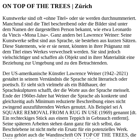
ON TOP OF THE TREES | Zürich
Kunstwerke sind oft «ohne Titel» oder sie werden durchnummeriert.
Manchmal sind die Titel beschreibend oder die Bilder sind unter
dem Namen der dargestellten Person bekannt, wie etwa Leonardo
da Vincis «Mona Lisa». Ganz anders bei Lawrence Weiner: Seine
Kunstwerke selbst sind aus Sprache, sie bestehen aus kurzen Sätzen.
Diese Statements, wie er sie nennt, könnten in ihrer Prägnanz mit
dem Titel eines Werkes verwechselt werden. Sie sind jedoch
vielschichtiger und schaffen als Objekt und in ihrer Materialität eine
Beziehung zur Umgebung und zu den Betrachtenden.
Der US-amerikanische Künstler Lawrence Weiner (1942–2021)
gestaltet in seinem Verständnis die Sprache nicht literarisch oder
poetisch. Er sieht sich vielmehr als ein Bildhauer, der
Sprachskulpturen schafft, der die Worte aus der Sprache meisselt.
Ende der 1960er-Jahre hat Weiner die Sprache als konkrete und
gleichzeitig aufs Minimum reduzierte Beschreibung eines nicht
zwingend auszuführenden Werkes genutzt. Als Beispiel sei A
SQUARE REMOVAL FROM A RUG IN USE (1969) genannt [dt.
Ein rechteckiges Stück aus einem Teppich in Gebrauch entfernt].
Seine späteren Arbeiten stehen dann ganz für sich selbst, das
Beschriebene ist nicht mehr ein Ersatz für ein potenzielles Werk.
Dazu gehört auch die Wandinschrift ON TOP OF THE TREES, die