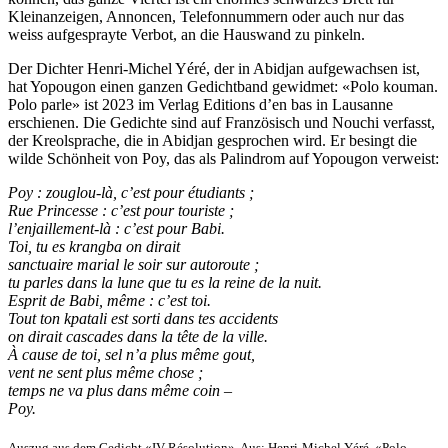
Kleinanzeigen, Annoncen, Telefonnummern oder auch nur das
weiss aufgesprayte Verbot, an die Hauswand zu pinkeln.
Der Dichter Henri-Michel Yéré, der in Abidjan aufgewachsen ist,
hat Yopougon einen ganzen Gedichtband gewidmet: «Polo kouman.
Polo parle» ist 2023 im Verlag Editions d’en bas in Lausanne
erschienen. Die Gedichte sind auf Französisch und Nouchi verfasst,
der Kreolsprache, die in Abidjan gesprochen wird. Er besingt die
wilde Schönheit von Poy, das als Palindrom auf Yopougon verweist:
Poy : zouglou-là, c’est pour étudiants ;
Rue Princesse : c’est pour touriste ;
l’enjaillement-là : c’est pour Babi.
Toi, tu es krangba on dirait
sanctuaire marial le soir sur autoroute ;
tu parles dans la lune que tu es la reine de la nuit.
Esprit de Babi, même : c’est toi.
Tout ton kpatali est sorti dans tes accidents
on dirait cascades dans la tête de la ville.
À cause de toi, sel n’a plus même gout,
vent ne sent plus même chose ;
temps ne va plus dans même coin –
Poy.
Auszug aus dem Gedicht «IV Résolution». Aus: Henri-Michel Yéré, «Polo